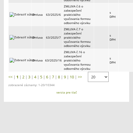
ZMLUVA č.6 o
zabezpečení
s
Zmluva
63/2025/6
praktického
DPH
vyučovania formou
odborného výcviku
ZMLUVA č.7 o
zabezpečení
s
Zmluva
63/2025/7
praktického
DPH
vyučovania formou
odborného výcviku
ZMLUVA č.16 o
zabezpečení
s
Zmluva
63/2025/16
praktického
DPH
vyučovania formou
odborného výcviku
<<
|
1
|
2
|
3
|
4
|
5
|
6
|
7
|
8
|
9
|
10
|
>>
zobrazené záznamy: 1-20/10344
verzia pre tlač