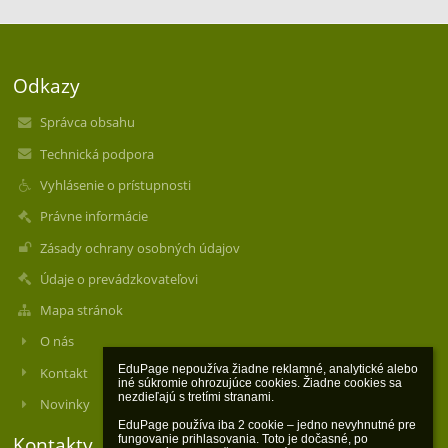
Odkazy
Správca obsahu
Technická podpora
Vyhlásenie o prístupnosti
Právne informácie
Zásady ochrany osobných údajov
Údaje o prevádzkovateľovi
Mapa stránok
O nás
EduPage nepoužíva žiadne reklamné, analytické alebo 
Kontakt
iné súkromie ohrozujúce cookies. Žiadne cookies sa 
nezdieľajú s tretími stranami.

Novinky
EduPage používa iba 2 cookie – jedno nevyhnutné pre 
fungovanie prihlasovania. Toto je dočasné, po 
Kontakty