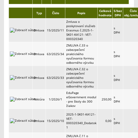
Celková
S/bez
Číslo
Typ
Číslo
Popis
hodnota
DPH
obj./zml
Zmluva o
poskytovaní služieb
s
Zmluva
15/2025/11
Erasmus č.2025-1-
DPH
SK01-KA121- VET-
000320340
ZMLUVA č.33 o
zabezpečení
s
Zmluva
63/2025/34
praktického
DPH
vyučovania formou
odborného výcviku
ZMLUVA č.32 o
zabezpečení
s
Zmluva
63/2025/33
praktického
DPH
vyučovania formou
odborného výcviku
EduPage
eGovernment modul
s
Faktúra
1/2026/1
250,00
- pre školy do 300
DPH
žiakov
2025-1-SK01-KA121-
VET-
s
Zmluva
15/2025/10
0,00
000320340_Dodatok
DPH
1
ZMLUVA č.11 o