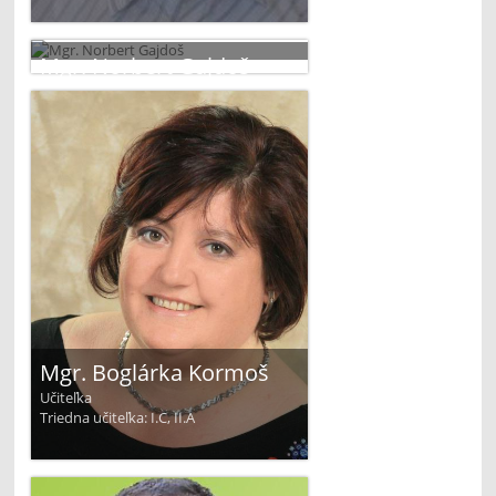
Mgr. Norbert Gajdoš
Učiteľ
Mgr. Boglárka Kormoš
Učiteľka
Triedna učiteľka: I.C, II.A