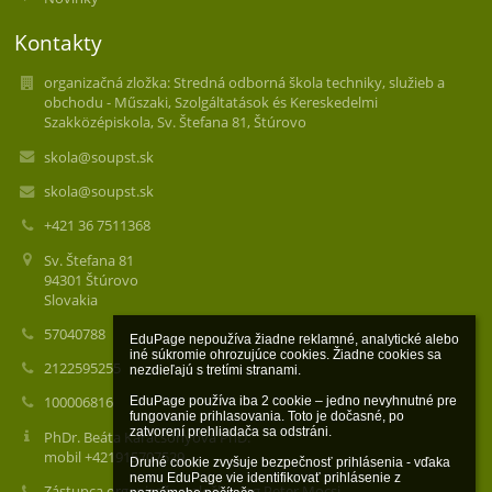
Kontakty
organizačná zložka: Stredná odborná škola techniky, služieb a
obchodu - Műszaki, Szolgáltatások és Kereskedelmi
Szakközépiskola, Sv. Štefana 81, Štúrovo
skola@soupst.sk
skola@soupst.sk
+421 36 7511368
Sv. Štefana 81
94301 Štúrovo
Slovakia
57040788
EduPage nepoužíva žiadne reklamné, analytické alebo 
iné súkromie ohrozujúce cookies. Žiadne cookies sa 
2122595255
nezdieľajú s tretími stranami.

100006816
EduPage používa iba 2 cookie – jedno nevyhnutné pre 
fungovanie prihlasovania. Toto je dočasné, po 
zatvorení prehliadača sa odstráni.

PhDr. Beáta Karácsonyová PhD.
mobil +421915707529
Druhé cookie zvyšuje bezpečnosť prihlásenia - vďaka 
nemu EduPage vie identifikovať prihlásenie z 
Zástupca organizačnej zložky: Ing.Peter Mocsi