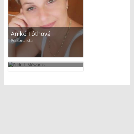
Anikó Tóthová
Personalista
Fridrich Mészáros
Majster odbornej výchovy