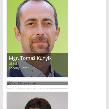
Mgr. Tomáš Kunyik
Učiteľ
Triedny učiteľ: III.A
Mgr. Marek Locek
Učiteľ