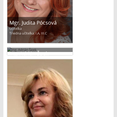
Mgr. Judita Pócsová
Učiteľka
Triedna učiteľka: I.A, III.C
Ing. Adrián Špek
Učiteľ