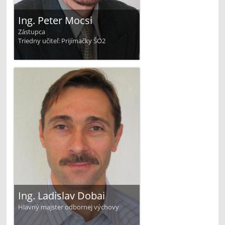
Ing. Peter Mocsi
Zástupca
Triedny učiteľ: Prijímačky ŠO2
Ing. Ladislav Dobai
Hlavný majster odbornej výchovy