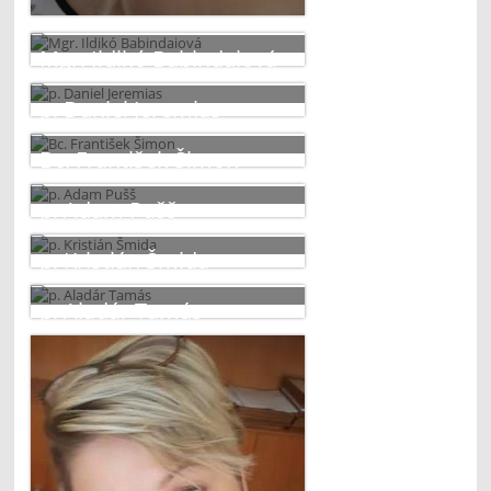
Mgr. Ildikó Babindaiová
Majsterka odbornej výchovy
p. Daniel Jeremias
Majster odbornej výchovy
Bc. František Šimon
Majster odbornej výchovy
p. Adam Pušš
Majster odbornej výchovy
p. Kristián Šmida
Majster odbornej výchovy
p. Aladár Tamás
Majster odbornej výchovy