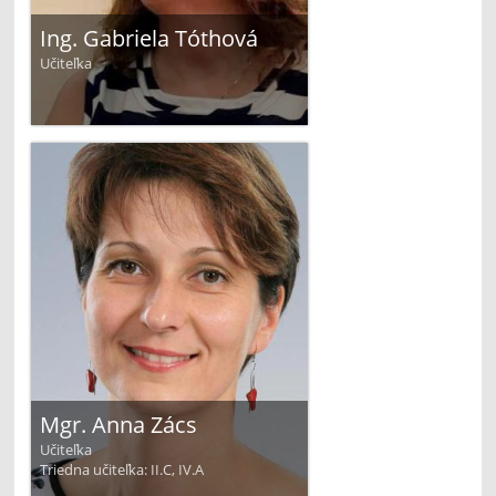
Ing. Gabriela Tóthová
Učiteľka
Mgr. Anna Zács
Učiteľka
Triedna učiteľka: II.C, IV.A