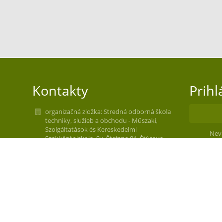
Kontakty
Prihl
organizačná zložka: Stredná odborná škola
techniky, služieb a obchodu - Műszaki,
Szolgáltatások és Kereskedelmi
Nev
Szakközépiskola, Sv. Štefana 81, Štúrovo
skola@soupst.sk
skola@soupst.sk
+421 36 7511368
Sv. Štefana 81
94301 Štúrovo
Slovakia