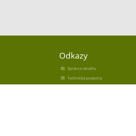
Odkazy
Správca obsahu
Technická podpora
Vyhlásenie o prístupnosti
Právne informácie
Zásady ochrany osobných údajov
Údaje o prevádzkovateľovi
Mapa stránok
O nás