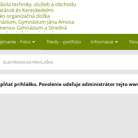
kola techniky, služieb a obchodu
tatások és Kereskedelmi
ako organizačná zložka
názium, Gymnázium Jána Amosa
menius Gimnázium a Stredná
hniky, služieb a obchodu -
atások és Kereskedelmi
ijímanie - Felvi
Triedy - portfólio
Informácie
Nov
Adyho 7, Štúrovo
ELEKTRONICKÁ PRIHLÁŠKA
pĺňať prihlášku. Povolenie udeľuje administrátor tejto ww