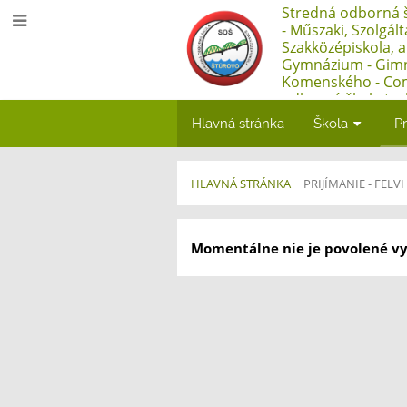
Stredná odborná š
- Műszaki, Szolgál
Szakközépiskola, 
Gymnázium - Gim
Komenského - Co
odborná škola tec
Műszaki, Szolgált
Hlavná stránka
Škola
Pr
Szakközépiskola, 
HLAVNÁ STRÁNKA
PRIJÍMANIE - FELVI
Elektronická
Momentálne nie je povolené vy
prihláška