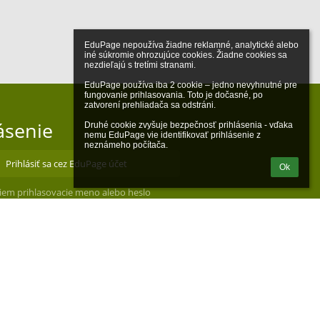
EduPage nepoužíva žiadne reklamné, analytické alebo 
iné súkromie ohrozujúce cookies. Žiadne cookies sa 
nezdieľajú s tretími stranami.

EduPage používa iba 2 cookie – jedno nevyhnutné pre 
fungovanie prihlasovania. Toto je dočasné, po 
zatvorení prehliadača sa odstráni.

ásenie
Druhé cookie zvyšuje bezpečnosť prihlásenia - vďaka 
nemu EduPage vie identifikovať prihlásenie z 
neznámeho počítača.
Prihlásiť sa cez EduPage účet
Ok
iem prihlasovacie meno alebo heslo