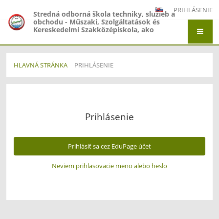
PRIHLÁSENIE
Stredná odborná škola techniky, služieb a
obchodu - Műszaki, Szolgáltatások és
Kereskedelmi Szakközépiskola, ako
organizačná zložka Gymnázium -
Gimnázium, Gymnázium Jána Amosa
Komenského - Comenius Gimnázium a
Stredná odborná škola techniky, služieb a
HLAVNÁ STRÁNKA
PRIHLÁSENIE
obchodu - Műszaki, Szolgáltatások és
Kereskedelmi Szakközépiskola, Adyho 7,
Prihlásenie
Štúrovo
Prihlásenie
Prihlásiť sa cez EduPage účet
Neviem prihlasovacie meno alebo heslo