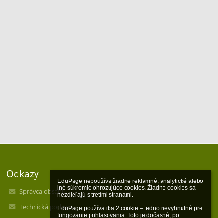
Odkazy
EduPage nepoužíva žiadne reklamné, analytické alebo 
iné súkromie ohrozujúce cookies. Žiadne cookies sa 
Správca obsahu
nezdieľajú s tretími stranami.

Technická podpora
EduPage používa iba 2 cookie – jedno nevyhnutné pre 
fungovanie prihlasovania. Toto je dočasné, po 