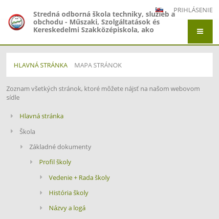
PRIHLÁSENIE
Stredná odborná škola techniky, služieb a
obchodu - Műszaki, Szolgáltatások és
Kereskedelmi Szakközépiskola, ako
organizačná zložka Gymnázium -
Gimnázium, Gymnázium Jána Amosa
Komenského - Comenius Gimnázium a
Stredná odborná škola techniky, služieb a
HLAVNÁ STRÁNKA
MAPA STRÁNOK
obchodu - Műszaki, Szolgáltatások és
Kereskedelmi Szakközépiskola, Adyho 7,
Štúrovo
Mapa
Zoznam všetkých stránok, ktoré môžete nájsť na našom webovom
sídle
stránok
Hlavná stránka
Škola
Základné dokumenty
Profil školy
Vedenie + Rada školy
História školy
Názvy a logá