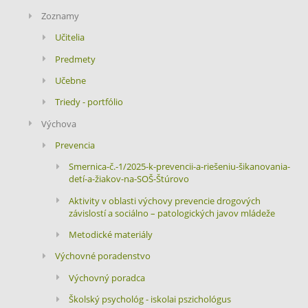
Zoznamy
Učitelia
Predmety
Učebne
Triedy - portfólio
Výchova
Prevencia
Smernica-č.-1/2025-k-prevencii-a-riešeniu-šikanovania-
detí-a-žiakov-na-SOŠ-Štúrovo
Aktivity v oblasti výchovy prevencie drogových
závislostí a sociálno – patologických javov mládeže
Metodické materiály
Výchovné poradenstvo
Výchovný poradca
Školský psychológ - iskolai pszichológus