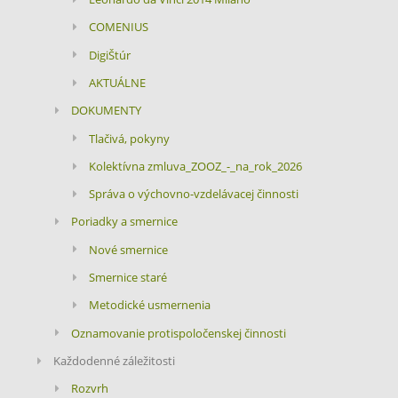
COMENIUS
DigiŠtúr
AKTUÁLNE
DOKUMENTY
Tlačivá, pokyny
Kolektívna zmluva_ZOOZ_-_na_rok_2026
Správa o výchovno-vzdelávacej činnosti
Poriadky a smernice
Nové smernice
Smernice staré
Metodické usmernenia
Oznamovanie protispoločenskej činnosti
Každodenné záležitosti
Rozvrh