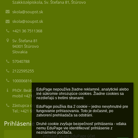
Szakközépiskola, Sv. Štefana 81, Štúrovo
skola@soupst.sk
skola@soupst.sk
+421 36 7511368
Sv. Štefana 81
94301 Štúrovo
Slovakia
57040788
2122595255
100006816
EduPage nepoužíva žiadne reklamné, analytické alebo 
PhDr. Beáta Karácsonyová PhD.
iné súkromie ohrozujúce cookies. Žiadne cookies sa 
mobil +421915707529
nezdieľajú s tretími stranami.

Zástupca organizačnej zložky: Ing.Peter Mocsi
EduPage používa iba 2 cookie – jedno nevyhnutné pre 
Tel.: +421 905 836 023
fungovanie prihlasovania. Toto je dočasné, po 
zatvorení prehliadača sa odstráni.

Prihlásenie
Druhé cookie zvyšuje bezpečnosť prihlásenia - vďaka 
nemu EduPage vie identifikovať prihlásenie z 
neznámeho počítača.
Prihlásiť sa cez EduPage účet