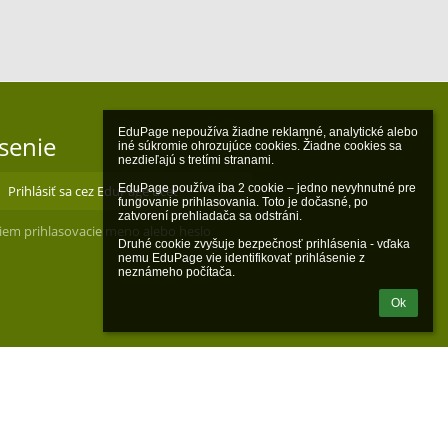
EduPage nepoužíva žiadne reklamné, analytické alebo 
ásenie
iné súkromie ohrozujúce cookies. Žiadne cookies sa 
nezdieľajú s tretími stranami.

EduPage používa iba 2 cookie – jedno nevyhnutné pre 
Prihlásiť sa cez EduPage účet
fungovanie prihlasovania. Toto je dočasné, po 
zatvorení prehliadača sa odstráni.

iem prihlasovacie meno alebo heslo
Druhé cookie zvyšuje bezpečnosť prihlásenia - vďaka 
nemu EduPage vie identifikovať prihlásenie z 
neznámeho počítača.
Ok