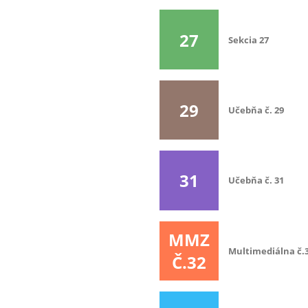
27
Sekcia 27
29
Učebňa č. 29
31
Učebňa č. 31
MMZ
Multimediálna č.
Č.32