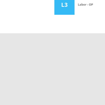
L3
Labor - OP