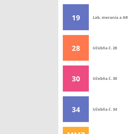
19
Lab. merania a AR
28
Učebňa č. 28
30
Učebňa č. 30
34
Učebňa č. 34