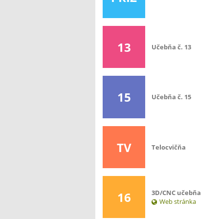
13
Učebňa č. 13
15
Učebňa č. 15
TV
Telocvičňa
3D/CNC učebňa
16
Web stránka