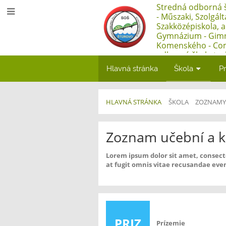
Stredná odborná š
- Műszaki, Szolgál
Szakközépiskola, 
Gymnázium - Gim
Komenského - Co
odborná škola tec
Műszaki, Szolgált
Hlavná stránka
Škola
Pr
Szakközépiskola, 
HLAVNÁ STRÁNKA
ŠKOLA
ZOZNAMY
Učebne
Zoznam učební a k
Lorem ipsum dolor sit amet, consect
at fugit omnis vitae recusandae even
PRIZ
Prízemie