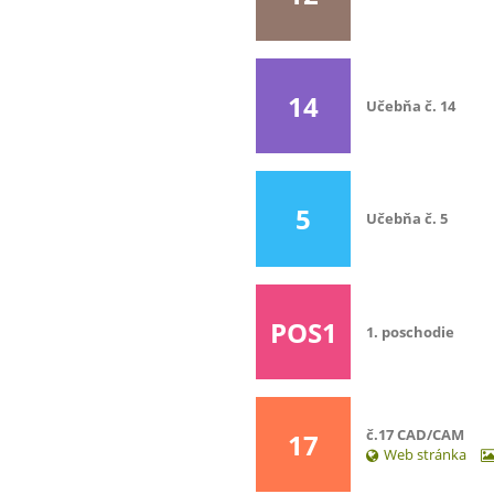
14
Učebňa č. 14
5
Učebňa č. 5
POS1
1. poschodie
č.17 CAD/CAM
17
Web stránka