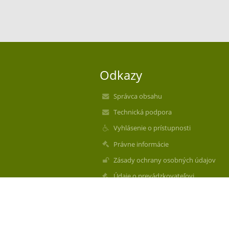
Odkazy
Správca obsahu
Technická podpora
Vyhlásenie o prístupnosti
Právne informácie
Zásady ochrany osobných údajov
Údaje o prevádzkovateľovi
Mapa stránok
O nás
Kontakt