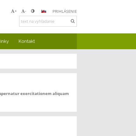
+
-
PRIHLÁSENIE
inky
Kontakt
e aspernatur exercitationem aliquam