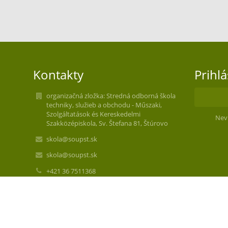
Kontakty
Prihl
organizačná zložka: Stredná odborná škola
techniky, služieb a obchodu - Műszaki,
Szolgáltatások és Kereskedelmi
Nev
Szakközépiskola, Sv. Štefana 81, Štúrovo
skola@soupst.sk
skola@soupst.sk
+421 36 7511368
Sv. Štefana 81
94301 Štúrovo
Slovakia
57040788