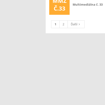
MMZ
Multimediálna č. 33
Č.33
1
2
Ďalší