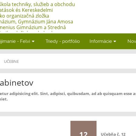
kola techniky, služieb a obchodu
tatások és Kereskedelmi
ako organizačná zložka
názium, Gymnázium Jána Amosa
menius Gimnázium a Stredná
hniky, služieb a obchodu -
atások és Kereskedelmi
ijímanie - Felvi
Triedy - portfólio
Informácie
Nov
Adyho 7, Štúrovo
UČEBNE
abinetov
etur adipisicing elit. Sint, adipisci, quibusdam, ad ab quisquam ess
iet.
12
Učebňa č. 12