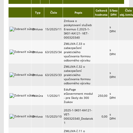
Celková
S/bez
Číslo
Typ
Číslo
Popis
hodnota
DPH
obj./zml
Zmluva o
poskytovaní služieb
s
Zmluva
15/2025/11
Erasmus č.2025-1-
DPH
SK01-KA121- VET-
000320340
ZMLUVA č.33 o
zabezpečení
s
Zmluva
63/2025/34
praktického
DPH
vyučovania formou
odborného výcviku
ZMLUVA č.32 o
zabezpečení
s
Zmluva
63/2025/33
praktického
DPH
vyučovania formou
odborného výcviku
EduPage
eGovernment modul
s
Faktúra
1/2026/1
250,00
- pre školy do 300
DPH
žiakov
2025-1-SK01-KA121-
VET-
s
Zmluva
15/2025/10
0,00
000320340_Dodatok
DPH
1
ZMLUVA č.11 o