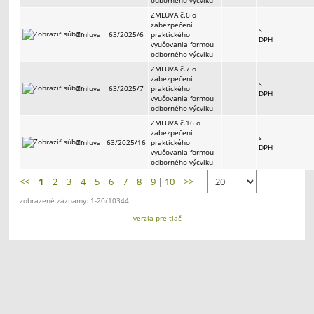
ZMLUVA č.6 o
zabezpečení
s
Zmluva
63/2025/6
praktického
DPH
vyučovania formou
odborného výcviku
ZMLUVA č.7 o
zabezpečení
s
Zmluva
63/2025/7
praktického
DPH
vyučovania formou
odborného výcviku
ZMLUVA č.16 o
zabezpečení
s
Zmluva
63/2025/16
praktického
DPH
vyučovania formou
odborného výcviku
<<
|
1
|
2
|
3
|
4
|
5
|
6
|
7
|
8
|
9
|
10
|
>>
zobrazené záznamy: 1-20/10344
verzia pre tlač