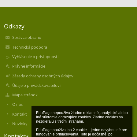
Odkazy
Správca obsahu
Technická podpora
Vyhlásenie o prístupnosti
Právne informácie
Zásady ochrany osobných údajov
Údaje o prevádzkovateľovi
Mapa stránok
O nás
EduPage nepoužíva žiadne reklamné, analytické alebo 
Kontakt
iné súkromie ohrozujúce cookies. Žiadne cookies sa 
nezdieľajú s tretími stranami.

Novinky
EduPage používa iba 2 cookie – jedno nevyhnutné pre 
fungovanie prihlasovania. Toto je dočasné, po 
Kontakty