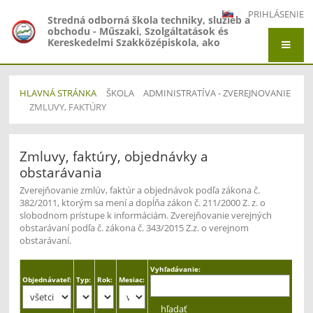
PRIHLÁSENIE
Stredná odborná škola techniky, služieb a
obchodu - Műszaki, Szolgáltatások és
Kereskedelmi Szakközépiskola, ako
organizačná zložka Gymnázium -
Gimnázium, Gymnázium Jána Amosa
Komenského - Comenius Gimnázium a
Stredná odborná škola techniky, služieb a
HLAVNÁ STRÁNKA
ŠKOLA
ADMINISTRATÍVA - ZVEREJNOVANIE
obchodu - Műszaki, Szolgáltatások és
ZMLUVY, FAKTÚRY
Kereskedelmi Szakközépiskola, Adyho 7,
Štúrovo
Zmluvy,
Zmluvy, faktúry, objednávky a
faktúry
obstarávania
Zverejňovanie zmlúv, faktúr a objednávok podľa zákona č.
382/2011, ktorým sa mení a dopĺňa zákon č. 211/2000 Z. z. o
slobodnom prístupe k informáciám. Zverejňovanie verejných
obstarávaní podľa č. zákona č. 343/2015 Z.z. o verejnom
obstarávaní.
Vyhľadávanie:
Objednávateľ:
Typ:
Rok:
Mesiac: