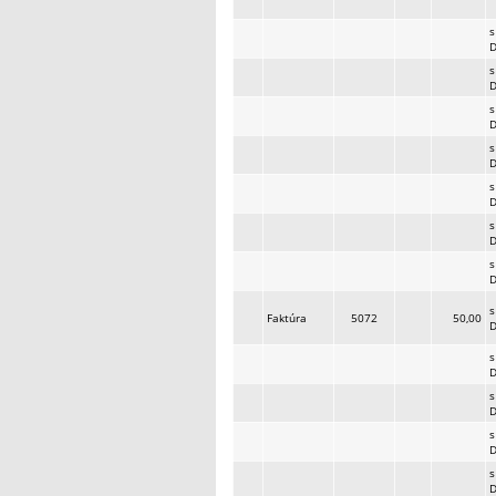
s
s
s
s
s
s
s
s
Faktúra
5072
50,00
s
s
s
s