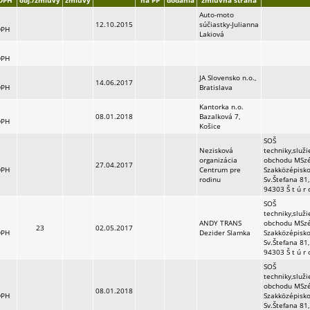
DPH
obj./zmluvy
zmluvy
na PP
dodania
zmluvná strana
Auto-moto
12.10.2015
súčiastky-Julianna
DPH
Lakiová
DPH
JA Slovensko n.o.,
14.06.2017
DPH
Bratislava
Kantorka n.o.
08.01.2018
Bazalková 7,
DPH
Košice
SOŠ
Nezisková
techniky,služi
organizácia
obchodu MSz
27.04.2017
DPH
Centrum pre
Szakközépisko
rodinu
Sv.Štefana 81,
94303 Š t ú r 
SOŠ
techniky,služi
ANDY TRANS
obchodu MSz
23
02.05.2017
DPH
Dezider Slamka
Szakközépisko
Sv.Štefana 81,
94303 Š t ú r 
SOŠ
techniky,služi
obchodu MSz
08.01.2018
DPH
Szakközépisko
Sv.Štefana 81,