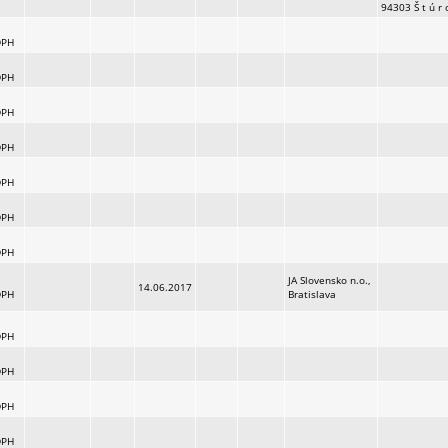
94303 Š t ú r 
DPH
DPH
DPH
DPH
DPH
DPH
DPH
JA Slovensko n.o.,
14.06.2017
DPH
Bratislava
DPH
DPH
DPH
DPH