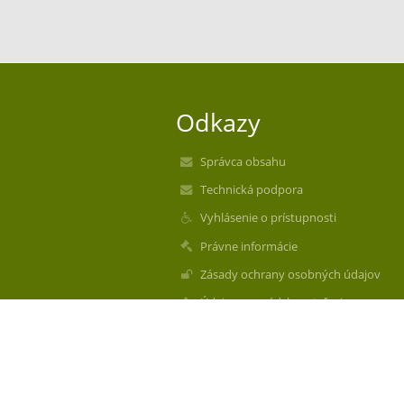
Odkazy
Správca obsahu
Technická podpora
Vyhlásenie o prístupnosti
Právne informácie
Zásady ochrany osobných údajov
Údaje o prevádzkovateľovi
Mapa stránok
O nás
Kontakt