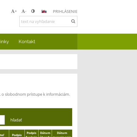
+
-
PRIHLÁSENIE
inky
Kontakt
z. o slobodnom prístupe k informáciám.
Podpis
Dátum
Dátum
teľ
Podpis