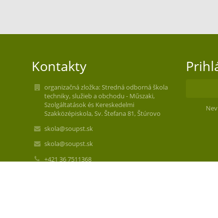
Kontakty
Prihl
organizačná zložka: Stredná odborná škola
techniky, služieb a obchodu - Műszaki,
Szolgáltatások és Kereskedelmi
Nev
Szakközépiskola, Sv. Štefana 81, Štúrovo
skola@soupst.sk
skola@soupst.sk
+421 36 7511368
Sv. Štefana 81
94301 Štúrovo
Slovakia
57040788