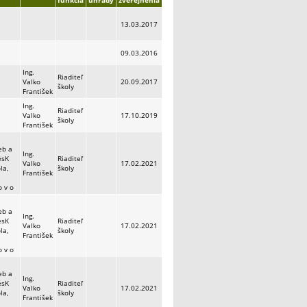
funkcia
úhrady
zverejnenia
13.03.2017
09.03.2016
Ing.
Riaditeľ
Valko
20.09.2017
školy
František
Ing.
Riaditeľ
Valko
17.10.2019
školy
František
eb a
Ing.
ésK
Riaditeľ
Valko
17.02.2021
la,
školy
František
o v o
eb a
Ing.
ésK
Riaditeľ
Valko
17.02.2021
la,
školy
František
o v o
eb a
Ing.
ésK
Riaditeľ
Valko
17.02.2021
la,
školy
František