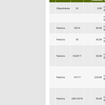
hodnota
s
Objednávka
32
0,00
s
s
Faktúra
5073
30,00
s
Faktúra
35
35,00
s
Faktúra
552017
50,00
s
Faktúra
10117
220,00
s
Faktúra
24012018
35,00