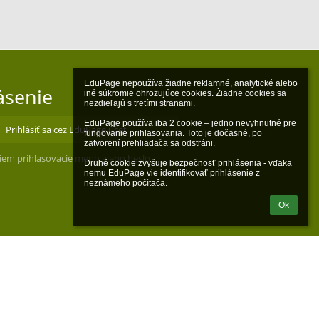
EduPage nepoužíva žiadne reklamné, analytické alebo 
ásenie
iné súkromie ohrozujúce cookies. Žiadne cookies sa 
nezdieľajú s tretími stranami.

EduPage používa iba 2 cookie – jedno nevyhnutné pre 
Prihlásiť sa cez EduPage účet
fungovanie prihlasovania. Toto je dočasné, po 
zatvorení prehliadača sa odstráni.

iem prihlasovacie meno alebo heslo
Druhé cookie zvyšuje bezpečnosť prihlásenia - vďaka 
nemu EduPage vie identifikovať prihlásenie z 
neznámeho počítača.
Ok