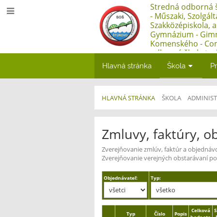
Stredná odborná š
- Műszaki, Szolgál
Szakközépiskola, 
Gymnázium - Gim
Komenského - Co
odborná škola tec
Műszaki, Szolgált
Hlavná stránka
Škola
Pr
Szakközépiskola, 
HLAVNÁ STRÁNKA
ŠKOLA
ADMINIST
Zmluvy,
Zmluvy, faktúry, o
faktúry
Zverejňovanie zmlúv, faktúr a objednáv
Zverejňovanie verejných obstarávaní pod
Objednávateľ:
Typ:
Celková
S
Typ
Číslo
Popis