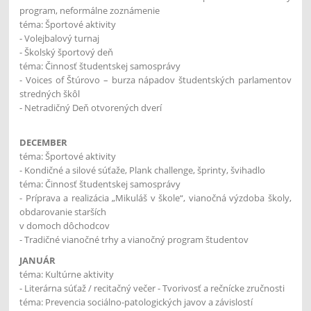
program, neformálne zoznámenie
téma: Športové aktivity
- Volejbalový turnaj
- Školský športový deň
téma: Činnosť študentskej samosprávy
- Voices of Štúrovo – burza nápadov študentských parlamentov
stredných škôl
- Netradičný Deň otvorených dverí
DECEMBER
téma: Športové aktivity
- Kondičné a silové súťaže, Plank challenge, šprinty, švihadlo
téma: Činnosť študentskej samosprávy
- Príprava a realizácia „Mikuláš v škole“, vianočná výzdoba školy,
obdarovanie starších
v domoch dôchodcov
- Tradičné vianočné trhy a vianočný program študentov
JANUÁR
téma: Kultúrne aktivity
- Literárna súťaž / recitačný večer - Tvorivosť a rečnícke zručnosti
téma: Prevencia sociálno-patologických javov a závislostí