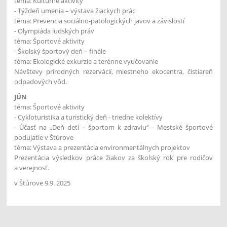
téma: Kultúrne aktivity
- Týždeň umenia – výstava žiackych prác
téma: Prevencia sociálno-patologických javov a závislostí
- Olympiáda ľudských práv
téma: Športové aktivity
- Školský športový deň – finále
téma: Ekologické exkurzie a terénne vyučovanie
Návštevy prírodných rezervácií, miestneho ekocentra, čistiareň
odpadových vôd.
JÚN
téma: Športové aktivity
- Cykloturistika a turistický deň - triedne kolektívy
- Účasť na „Deň detí – športom k zdraviu“ - Mestské športové
podujatie v Štúrove
téma: Výstava a prezentácia environmentálnych projektov
Prezentácia výsledkov práce žiakov za školský rok pre rodičov
a verejnosť.
v Štúrove 9.9. 2025