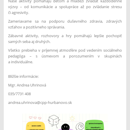
Naše aktivity pomáhajú deťom a mládeži zvládať každodenné
výzvy – od komunikácie a spolupráce až po zvládanie stresu
či agresivity.
Zameriavame sa na podporu duševného zdravia, zdravých
vzťahov a pozitívneho správania.
Zábavné aktivity, rozhovory a hry pomáhajú lepšie pochopiť
samých seba aj druhých.
Všetko prebieha v príjemnej atmosfére pod vedením sociálneho
pedagóga – s úsmevom a porozumením v skupinách
a individuálne.
Bližšie informácie:
Mgr. Andrea Uhrinová
035/7731 408
andrea.uhrinova@cpp-hurbanovo.sk