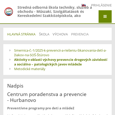
PRIHLÁSENIE
Stredná odborná škola techniky, služieb a
obchodu - Műszaki, Szolgáltatások és
Kereskedelmi Szakközépiskola, ako
organizačná zložka Gymnázium -
Gimnázium, Gymnázium Jána Amosa
Komenského - Comenius Gimnázium a
Stredná odborná škola techniky, služieb a
HLAVNÁ STRÁNKA
ŠKOLA
VÝCHOVA
PREVENCIA
obchodu - Műszaki, Szolgáltatások és
Kereskedelmi Szakközépiskola, Adyho 7,
Štúrovo
Prevencia
Smernica-č.-1/2025-k-prevencii-a-riešeniu-šikanovania-detí-a-
žiakov-na-SOŠ-Štúrovo
Aktivity v oblasti výchovy prevencie drogových závislostí
a sociálno – patologických javov mládeže
Metodické materiály
Nadpis
Centrum poradenstva a prevencie
- Hurbanovo
Preventívne programy pre deti a mládež