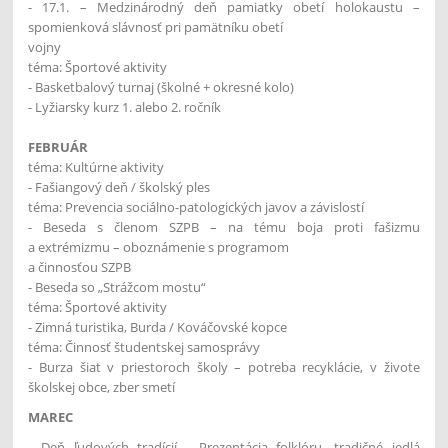
- 17.1. – Medzinárodný deň pamiatky obetí holokaustu –
spomienková slávnosť pri pamätníku obetí
vojny
téma: Športové aktivity
- Basketbalový turnaj (školné + okresné kolo)
- Lyžiarsky kurz 1. alebo 2. ročník
FEBRUÁR
téma: Kultúrne aktivity
- Fašiangový deň / školský ples
téma: Prevencia sociálno-patologických javov a závislostí
- Beseda s členom SZPB – na tému boja proti fašizmu
a extrémizmu – oboznámenie s programom
a činnosťou SZPB
- Beseda so „Strážcom mostu“
téma: Športové aktivity
- Zimná turistika, Burda / Kováčovské kopce
téma: Činnosť študentskej samosprávy
- Burza šiat v priestoroch školy – potreba recyklácie, v živote
školskej obce, zber smetí
MAREC
- Deň ľudových tradícií - Prezentácia folklóru, tradičné jedlá