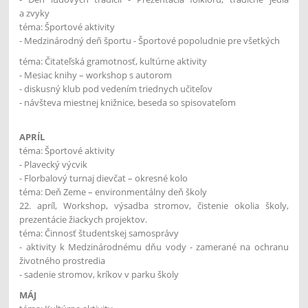
a zvyky
téma: Športové aktivity
- Medzinárodný deň športu - Športové popoludnie pre všetkých
téma: Čitateľská gramotnosť, kultúrne aktivity
- Mesiac knihy – workshop s autorom
- diskusný klub pod vedením triednych učiteľov
- návšteva miestnej knižnice, beseda so spisovateľom
APRÍL
téma: Športové aktivity
- Plavecký výcvik
- Florbalový turnaj dievčat – okresné kolo
téma: Deň Zeme – environmentálny deň školy
22. apríl, Workshop, výsadba stromov, čistenie okolia školy,
prezentácie žiackych projektov.
téma: Činnosť študentskej samosprávy
- aktivity k Medzinárodnému dňu vody - zamerané na ochranu
životného prostredia
- sadenie stromov, kríkov v parku školy
MÁJ