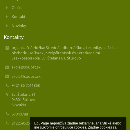
O nás
Kontakt
Novinky
Kontakty
organizačná zložka: Stredná odborná škola techniky, služieb a
obchodu - Műszaki, Szolgáltatások és Kereskedelmi
Szakközépiskola, Sv. Štefana 81, Štúrovo
skola@soupst.sk
skola@soupst.sk
+421 36 7511368
Sv. Štefana 81
94301 Štúrovo
Slovakia
57040788
2122595255
EduPage nepoužíva žiadne reklamné, analytické alebo 
iné súkromie ohrozujúce cookies. Žiadne cookies sa 