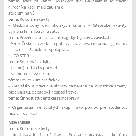
téma: Účasť na veľtrhu vysokých škôl Gaudeamus so žiakmi
4. ročníka, ktorí majú záujem o
štúdium na VŠ
téma: Kultúrne aktivity
- Medzinárodný deň školských knižníc - Čitateľské aktivity,
výmena kníh, literárna súťaž
téma: Prevencia sociálno-patologických javov a závislostí
- Vznik Československej republiky – návšteva cintorína legionárov
– spolu s p. Slabákom, spolupráca
so ZO SZPB
téma: Športové aktivity
- Jesenný turistický pochod
- Stolnotenisový turnaj
téma: Enviro-kurz pre žiakov
- Prednášky a praktické aktivity zamerané na klimatické zmeny,
biodiverzitu, odpadové hospodárstvo.
téma: Činnosť študentskej samosprávy
- Organizácia mentorských skupín ako pomoc pre študentov
nižších ročníkov
NOVEMBER
téma: Kultúrne aktivity
- Imatrikulácie 1. ročníkov - Privítanie prvákov – kultúrny