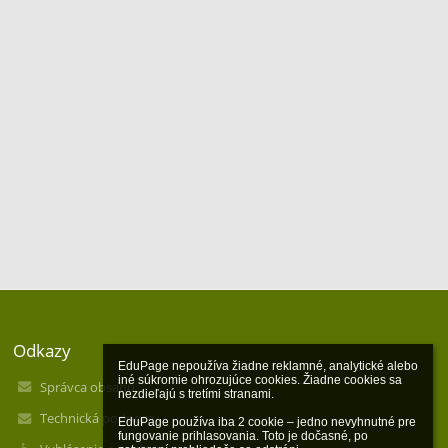
Odkazy
EduPage nepoužíva žiadne reklamné, analytické alebo 
iné súkromie ohrozujúce cookies. Žiadne cookies sa 
Správca obsahu
nezdieľajú s tretími stranami.

Technická podpora
EduPage používa iba 2 cookie – jedno nevyhnutné pre 
fungovanie prihlasovania. Toto je dočasné, po 