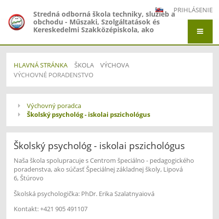
PRIHLÁSENIE
Stredná odborná škola techniky, služieb a
obchodu - Műszaki, Szolgáltatások és
Kereskedelmi Szakközépiskola, ako
organizačná zložka Gymnázium -
Gimnázium, Gymnázium Jána Amosa
Komenského - Comenius Gimnázium a
Stredná odborná škola techniky, služieb a
HLAVNÁ STRÁNKA
ŠKOLA
VÝCHOVA
obchodu - Műszaki, Szolgáltatások és
VÝCHOVNÉ PORADENSTVO
Kereskedelmi Szakközépiskola, Adyho 7,
Štúrovo
Výchovné
Výchovný poradca
poradenstvo
Školský psychológ - iskolai pszichológus
Školský psychológ - iskolai pszichológus
Naša škola spolupracuje s Centrom špeciálno - pedagogického
poradenstva, ako súčasť Špeciálnej základnej školy, Lipová
6, Štúrovo
Školská psychologička: PhDr. Erika Szalatnyaiová
Kontakt: +421 905 491107