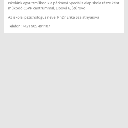
Iskolánk együttműködik a párkányi Speciális Alapiskola része ként
működő CSPP centrummal, Lipová 6, Štúrovo
Az iskolai pszichológus neve: PhDr Erika Szalatnyaiová
Telefon: +421 905 491107