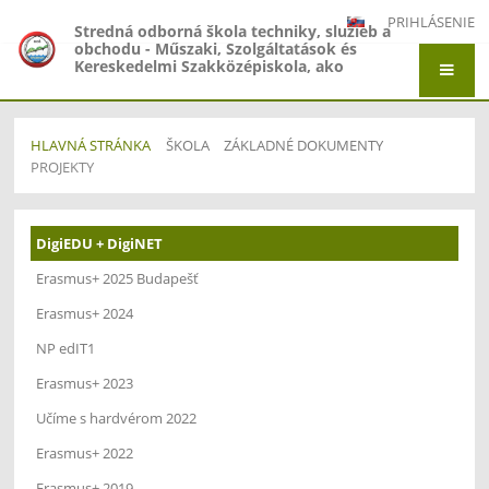
PRIHLÁSENIE
Stredná odborná škola techniky, služieb a
obchodu - Műszaki, Szolgáltatások és
Kereskedelmi Szakközépiskola, ako
organizačná zložka Gymnázium -
Gimnázium, Gymnázium Jána Amosa
Komenského - Comenius Gimnázium a
Stredná odborná škola techniky, služieb a
HLAVNÁ STRÁNKA
ŠKOLA
ZÁKLADNÉ DOKUMENTY
obchodu - Műszaki, Szolgáltatások és
PROJEKTY
Kereskedelmi Szakközépiskola, Adyho 7,
Štúrovo
PROJEKTY
DigiEDU + DigiNET
Erasmus+ 2025 Budapešť
Erasmus+ 2024
NP edIT1
Erasmus+ 2023
Učíme s hardvérom 2022
Erasmus+ 2022
Erasmus+ 2019