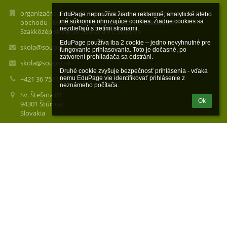
organizačná zložka: Stredná odborná škola techniky, služieb a
EduPage nepoužíva žiadne reklamné, analytické alebo 
obchodu - Műszaki, Szolgáltatások és Kereskedelmi
iné súkromie ohrozujúce cookies. Žiadne cookies sa 
nezdieľajú s tretími stranami.

Szakközépiskola, Sv. Štefana 81, Štúrovo
EduPage používa iba 2 cookie – jedno nevyhnutné pre 
skola@soupst.sk
fungovanie prihlasovania. Toto je dočasné, po 
zatvorení prehliadača sa odstráni.

skola@soupst.sk
Druhé cookie zvyšuje bezpečnosť prihlásenia - vďaka 
+421 36 7511368
nemu EduPage vie identifikovať prihlásenie z 
neznámeho počítača.
Sv. Štefana 81
Ok
94301 Štúrovo
Slovakia
57040788
2122595255
100006816
PhDr. Beáta Karácsonyová PhD.
mobil +421915707529
Zástupca organizačnej zložky: Ing.Peter Mocsi
Tel.: +421 905 836 023