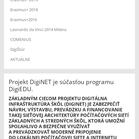
Erasmus+ 2018
Erasmus+2016
Leonardo da Vinci 2014 Miláno
COMENIUS
DigiŠtúr
AKTUÁLNE
Projekt DigiNET je súčasťou programu
DigiEDU.
ZÁKLADNÝM CIEĽOM PROJEKTU DIGITÁLNA
INFRAŠTRUKTÚRA ŠKÔL (DIGINET) JE ZABEZPEČIŤ
NÁVRH, VÝSTAVBU, PREVÁDZKU A FINANCOVANIE
TAKEJ SIEŤOVEJ ARCHITEKTÚRY POČÍTAČOVÝCH SIETÍ
ZÁKLADNÝCH A STREDNÝCH ŠKÔL, KTORÁ UMOŽNÍ
SPOĽAHLIVO A BEZPEČNE VYUŽÍVAŤ
A PREVÁDZKOVAŤ MODERNÉ PRIPOJENIE
DO LOKÁLNEJ POČÍTAČOVEJ SIETE A INTERNETU