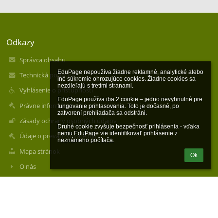
Odkazy
Správca obsahu
EduPage nepoužíva žiadne reklamné, analytické alebo 
Technická podpora
iné súkromie ohrozujúce cookies. Žiadne cookies sa 
nezdieľajú s tretími stranami.

Vyhlásenie o prístupnosti
EduPage používa iba 2 cookie – jedno nevyhnutné pre 
Právne informácie
fungovanie prihlasovania. Toto je dočasné, po 
zatvorení prehliadača sa odstráni.

Zásady ochrany osobných údajov
Druhé cookie zvyšuje bezpečnosť prihlásenia - vďaka 
nemu EduPage vie identifikovať prihlásenie z 
Údaje o prevádzkovateľovi
neznámeho počítača.
Mapa stránok
Ok
O nás
Kontakt
Novinky
Kontakty