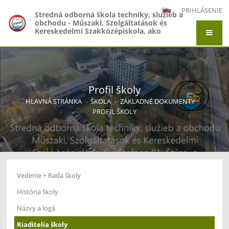
PRIHLÁSENIE
Stredná odborná škola techniky, služieb a
obchodu - Műszaki, Szolgáltatások és
Kereskedelmi Szakközépiskola, ako
organizačná zložka Gymnázium -
Gimnázium, Gymnázium Jána Amosa
Komenského - Comenius Gimnázium a
Stredná odborná škola techniky, služieb a
obchodu - Műszaki, Szolgáltatások és
Kereskedelmi Szakközépiskola, Adyho 7,
Profil školy
Štúrovo
HLAVNÁ STRÁNKA
-
ŠKOLA
-
ZÁKLADNÉ DOKUMENTY
-
PROFIL ŠKOLY
Vedenie + Rada školy
História školy
Názvy a logá
Riaditelia školy