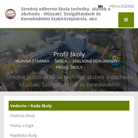
PRIHLÁSENIE
Stredná odborná škola techniky, služieb a
obchodu - Műszaki, Szolgáltatások és
Kereskedelmi Szakközépiskola, ako
organizačná zložka Gymnázium -
Gimnázium, Gymnázium Jána Amosa
Komenského - Comenius Gimnázium a
Stredná odborná škola techniky, služieb a
obchodu - Műszaki, Szolgáltatások és
Kereskedelmi Szakközépiskola, Adyho 7,
Profil školy
Štúrovo
HLAVNÁ STRÁNKA
-
ŠKOLA
-
ZÁKLADNÉ DOKUMENTY
-
PROFIL ŠKOLY
Vedenie + Rada školy
História školy
Názvy a logá
Riaditelia školy