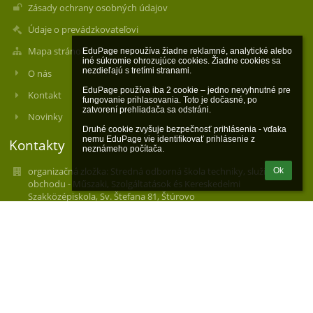
Zásady ochrany osobných údajov
Údaje o prevádzkovateľovi
Mapa stránok
EduPage nepoužíva žiadne reklamné, analytické alebo 
iné súkromie ohrozujúce cookies. Žiadne cookies sa 
nezdieľajú s tretími stranami.

O nás
EduPage používa iba 2 cookie – jedno nevyhnutné pre 
Kontakt
fungovanie prihlasovania. Toto je dočasné, po 
zatvorení prehliadača sa odstráni.

Novinky
Druhé cookie zvyšuje bezpečnosť prihlásenia - vďaka 
nemu EduPage vie identifikovať prihlásenie z 
Kontakty
neznámeho počítača.
organizačná zložka: Stredná odborná škola techniky, služieb a
Ok
obchodu - Műszaki, Szolgáltatások és Kereskedelmi
Szakközépiskola, Sv. Štefana 81, Štúrovo
skola@soupst.sk
skola@soupst.sk
+421 36 7511368
Sv. Štefana 81
94301 Štúrovo
Slovakia