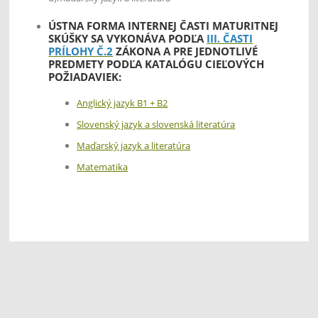
ÚSTNA FORMA INTERNEJ ČASTI MATURITNEJ
SKÚŠKY SA VYKONÁVA PODĽA
III. ČASTI
PRÍLOHY Č.2
ZÁKONA A PRE JEDNOTLIVÉ
PREDMETY PODĽA KATALÓGU CIEĽOVÝCH
POŽIADAVIEK:
Anglický jazyk B1 + B2
Slovenský jazyk a slovenská literatúra
Maďarský jazyk a literatúra
Matematika