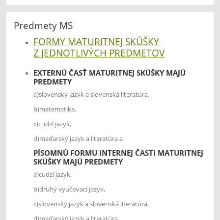
Predmety MS
FORMY MATURITNEJ SKÚŠKY
Z JEDNOTLIVÝCH PREDMETOV
EXTERNÚ ČASŤ MATURITNEJ SKÚŠKY MAJÚ
PREDMETY
a)slovenský jazyk a slovenská literatúra,
b)matematika,
c)cudzí jazyk,
d)maďarský jazyk a literatúra a
PÍSOMNÚ FORMU INTERNEJ ČASTI MATURITNEJ
SKÚŠKY MAJÚ PREDMETY
a)cudzí jazyk,
b)druhý vyučovací jazyk,
c)slovenský jazyk a slovenská literatúra,
d)maďarský jazyk a literatúra