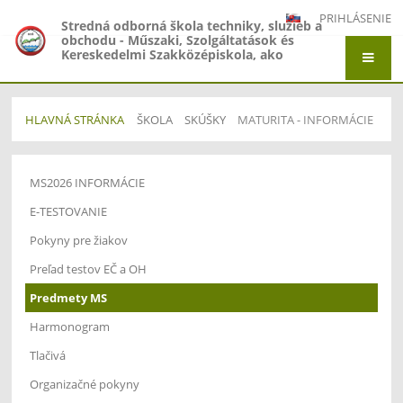
PRIHLÁSENIE
Stredná odborná škola techniky, služieb a
obchodu - Műszaki, Szolgáltatások és
Kereskedelmi Szakközépiskola, ako
organizačná zložka Gymnázium -
Gimnázium, Gymnázium Jána Amosa
Komenského - Comenius Gimnázium a
Stredná odborná škola techniky, služieb a
HLAVNÁ STRÁNKA
ŠKOLA
SKÚŠKY
MATURITA - INFORMÁCIE
obchodu - Műszaki, Szolgáltatások és
Kereskedelmi Szakközépiskola, Adyho 7,
Štúrovo
Maturita
MS2026 INFORMÁCIE
-
Informácie
E-TESTOVANIE
Pokyny pre žiakov
Preľad testov EČ a OH
Predmety MS
Harmonogram
Tlačivá
Organizačné pokyny