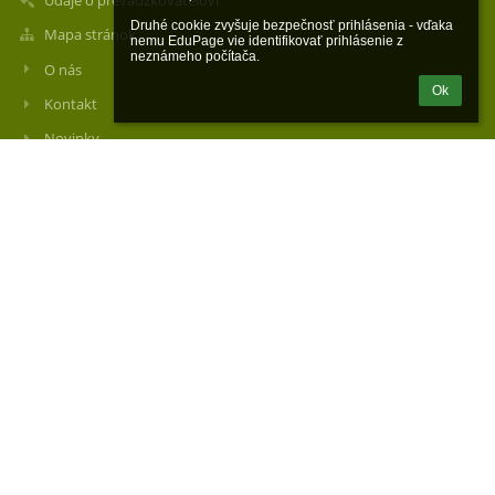
Údaje o prevádzkovateľovi
Druhé cookie zvyšuje bezpečnosť prihlásenia - vďaka 
Mapa stránok
nemu EduPage vie identifikovať prihlásenie z 
neznámeho počítača.
O nás
Ok
Kontakt
Novinky
Kontakty
organizačná zložka: Stredná odborná škola techniky, služieb a
obchodu - Műszaki, Szolgáltatások és Kereskedelmi
Szakközépiskola, Sv. Štefana 81, Štúrovo
skola@soupst.sk
skola@soupst.sk
+421 36 7511368
Sv. Štefana 81
94301 Štúrovo
Slovakia
57040788