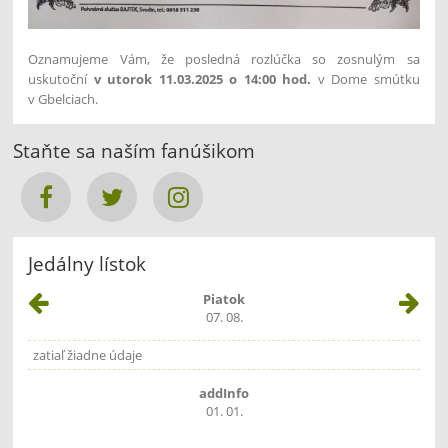
Oznamujeme Vám, že posledná rozlúčka so zosnulým sa
uskutoční
v utorok 11.03.2025 o 14:00 hod.
v Dome smútku
v Gbelciach.
Staňte sa naším fanúšikom
Jedálny lístok
Piatok
07. 08.
zatiaľ žiadne údaje
addInfo
01. 01.