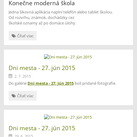
Konečne moderná škola
Jedna šikovná aplikácia naplní telefón alebo tablet školou.
Od rozvrhu, známok, dochádzky cez
školské oznamy až po domáce úlohy.
Máme
Čítať viac
školu
pod
palcom
-
EduPage
Dni mesta - 27. jún 2015
App:
2. 7. 2015
Do galérie
Dni mesta - 27. jún 2015
boli pridané fotografie.
Dni
Čítať viac
mesta
-
27.
jún
2015:
Dni mesta - 27. jún 2015
29. 6. 2015