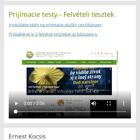
Prijímacie testy - Felvételi tesztek
Vyskúšajte testy na prijímacie skúšky cez Edupage
Próbáljátok ki a felvételi teszteket az Edupage-n.
Ernest Kocsis