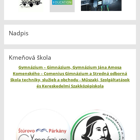
Nadpis
Kmeňová škola
Gymnázium – Gimnázium, Gymnázium Jána Amosa
Komenského – Comenius Gimnázium a Stredná odborná
škola techniky, služieb a obchodu - Műszaki, Szolgáltatások
és Kereskedelmi Szakközépiskola