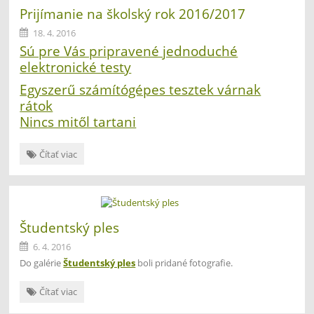
Prijímanie na školský rok 2016/2017
18. 4. 2016
Sú pre Vás pripravené jednoduché
elektronické testy
Egyszerű számítógépes tesztek várnak
rátok
Nincs mitől tartani
Prijímanie
Čítať viac
na
školský
rok
2016/2017:
Študentský ples
6. 4. 2016
Do galérie
Študentský ples
boli pridané fotografie.
Študentský
Čítať viac
ples: