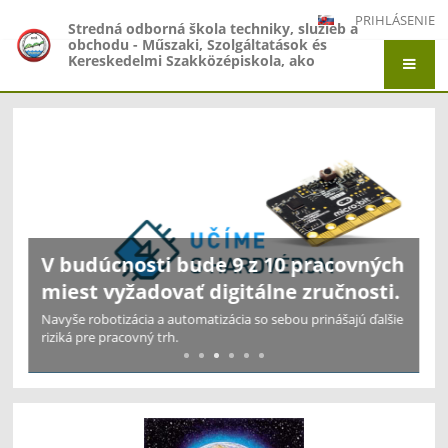
PRIHLÁSENIE
Stredná odborná škola techniky, služieb a
obchodu - Műszaki, Szolgáltatások és
Kereskedelmi Szakközépiskola, ako
organizačná zložka Gymnázium -
Gimnázium, Gymnázium Jána Amosa
Komenského - Comenius Gimnázium a
Hlavná
Stredná odborná škola techniky, služieb a
obchodu - Műszaki, Szolgáltatások és
stránka
Kereskedelmi Szakközépiskola, Adyho 7,
Štúrovo
V budúcnosti bude 9 z 10 pracovných
miest vyžadovať digitálne zručnosti.
Navyše robotizácia a automatizácia so sebou prinášajú ďalšie
riziká pre pracovný trh.