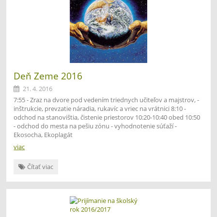
Deň Zeme 2016
21. 4. 2016
7:55 - Zraz na dvore pod vedením triednych učiteľov a majstrov, -
inštrukcie, prevzatie náradia, rukavíc a vriec na vrátnici 8:10 -
odchod na stanovištia, čistenie priestorov 10:20-10:40 obed 10:50
- odchod do mesta na pešiu zónu - vyhodnotenie súťaží -
Ekosocha, Ekoplagát
viac
Deň
Čítať viac
Zeme
2016: