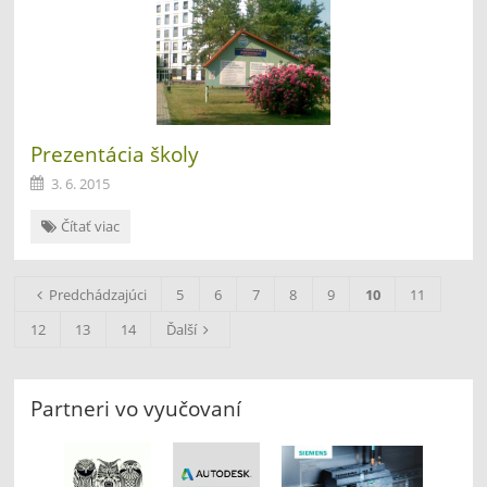
Prezentácia školy
3. 6. 2015
Prezentácia
Čítať viac
školy:
Predchádzajúci
5
6
7
8
9
10
11
12
13
14
Ďalší
Partneri vo vyučovaní