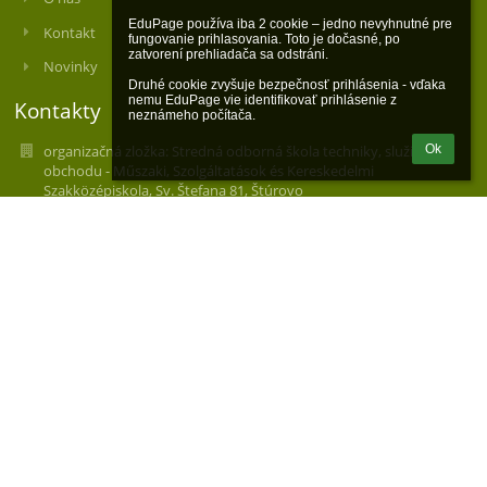
EduPage používa iba 2 cookie – jedno nevyhnutné pre 
Kontakt
fungovanie prihlasovania. Toto je dočasné, po 
zatvorení prehliadača sa odstráni.

Novinky
Druhé cookie zvyšuje bezpečnosť prihlásenia - vďaka 
nemu EduPage vie identifikovať prihlásenie z 
Kontakty
neznámeho počítača.
organizačná zložka: Stredná odborná škola techniky, služieb a
Ok
obchodu - Műszaki, Szolgáltatások és Kereskedelmi
Szakközépiskola, Sv. Štefana 81, Štúrovo
skola@soupst.sk
skola@soupst.sk
+421 36 7511368
Sv. Štefana 81
94301 Štúrovo
Slovakia
57040788
2122595255
100006816