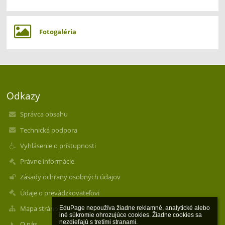
Fotogaléria
Odkazy
Správca obsahu
Technická podpora
Vyhlásenie o prístupnosti
Právne informácie
Zásady ochrany osobných údajov
Údaje o prevádzkovateľovi
Mapa stránok
EduPage nepoužíva žiadne reklamné, analytické alebo 
iné súkromie ohrozujúce cookies. Žiadne cookies sa 
nezdieľajú s tretími stranami.

O nás