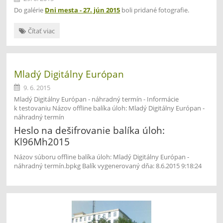
Do galérie
Dni mesta - 27. jún 2015
boli pridané fotografie.
Dni
Čítať viac
mesta
-
27.
jún
Mladý Digitálny Európan
2015:
9. 6. 2015
Mladý Digitálny Európan - náhradný termín - Informácie
k testovaniu Názov offline balíka úloh: Mladý Digitálny Európan -
náhradný termín
Heslo na dešifrovanie balíka úloh:
Kl96Mh2015
Názov súboru offline balíka úloh: Mladý Digitálny Európan -
náhradný termín.bpkg Balík vygenerovaný dňa: 8.6.2015 9:18:24