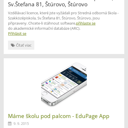
Sv.Štefana 81, Štúrovo, Štúrovo
Vzdělávací licence, které jste vyžádali pro Stredná odborná škola -
Szakközépiskola, Sv.Štefana 81, Štúrovo, Štúrovo, jsou
připraveny. Chcete-li stáhnout software,
přihlaste se
do akademické informační databáze (ARC).
Přihlásit se
Autodesk
Čítať viac
Academic
Resource
Center:
Máme školu pod palcom - EduPage App
9. 9. 2015