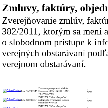
Zmluvy, faktúry, objed
Zverejňovanie zmlúv, faktú
382/2011, ktorým sa mení a
o slobodnom prístupe k inf
verejných obstarávaní podľa
verejnom obstarávaní.
Celková
S/bez
Číslo
Typ
Číslo
Popis
hodnota
DPH
obj./zmluvy
Zmluva o poskytovaní služieb
s
Zmluva
15/2025/11
Erasmus č.2025-1-SK01-KA121-
DPH
VET-000320340
ZMLUVA č.33 o zabezpečení
s
Zmluva
63/2025/34
praktického vyučovania formou
DPH
odborného výcviku
ZMLUVA č.32 o zabezpečení
s