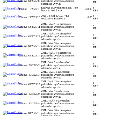
Zmluva
63/2025/33
praktického vyučovania formou
DPH
odborného výcviku
EduPage eGovernment modul - pre
s
Faktúra
1/2026/1
250,00
školy do 300 žiakov
DPH
2025-1-SK01-KA121-VET-
s
Zmluva
15/2025/10
0,00
000320340_Dodatok 1
DPH
ZMLUVA č.11 o zabezpečení
s
Zmluva
63/2025/11
praktického vyučovania formou
DPH
odborného výcviku
ZMLUVA č.12 o zabezpečení
s
Zmluva
63/2025/12
praktického vyučovania formou
DPH
odborného výcviku
ZMLUVA č.15 o zabezpečení
s
Zmluva
63/2025/15
praktického vyučovania formou
DPH
odborného výcviku
ZMLUVA č.14 o zabezpečení
s
Zmluva
63/2025/14
praktického vyučovania formou
DPH
odborného výcviku
ZMLUVA č.2 o zabezpečení
s
Zmluva
63/2025/2
praktického vyučovania formou
DPH
odborného výcviku
ZMLUVA č.3 o zabezpečení
s
Zmluva
63/2025/3
praktického vyučovania formou
DPH
odborného výcviku
ZMLUVA č.13 o zabezpečení
s
Zmluva
63/2025/13
praktického vyučovania formou
DPH
odborného výcviku
ZMLUVA č.9 o zabezpečení
s
Zmluva
63/2025/9
praktického vyučovania formou
DPH
odborného výcviku
ZMLUVA č.4 o zabezpečení
s
Zmluva
63/2025/4
praktického vyučovania formou
DPH
odborného výcviku
ZMLUVA č.10 o zabezpečení
s
Zmluva
63/2025/10
praktického vyučovania formou
DPH
odborného výcviku