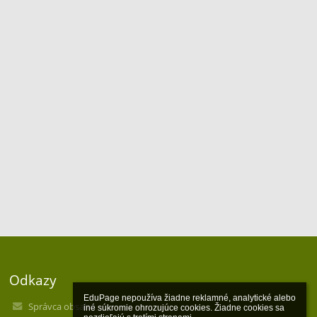
Odkazy
EduPage nepoužíva žiadne reklamné, analytické alebo 
Správca obsahu
iné súkromie ohrozujúce cookies. Žiadne cookies sa 