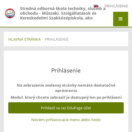
PRIHLÁSENIE
Stredná odborná škola techniky, služieb a
obchodu - Műszaki, Szolgáltatások és
Kereskedelmi Szakközépiskola, ako
organizačná zložka Gymnázium -
Gimnázium, Gymnázium Jána Amosa
Komenského - Comenius Gimnázium a
Stredná odborná škola techniky, služieb a
HLAVNÁ STRÁNKA
PRIHLÁSENIE
obchodu - Műszaki, Szolgáltatások és
Kereskedelmi Szakközépiskola, Adyho 7,
Prihlásenie
Štúrovo
Prihlásenie
Na zobrazenie zvolenej stránky nemáte dostatočné
oprávnenia
Modul, ktorý chcete zobraziť je dostupný len po prihlásení
Prihlásiť sa cez EduPage účet
Neviem prihlasovacie meno alebo heslo