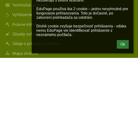
nezdieľajú s tretími stranami.

Technická podpora
EduPage používa iba 2 cookie – jedno nevyhnutné pre 
fungovanie prihlasovania. Toto je dočasné, po 
Vyhlásenie o prístupnosti
zatvorení prehliadača sa odstráni.

Právne informácie
Druhé cookie zvyšuje bezpečnosť prihlásenia - vďaka 
nemu EduPage vie identifikovať prihlásenie z 
Zásady ochrany osobných údajov
neznámeho počítača.
Údaje o prevádzkovateľovi
Ok
Mapa stránok
O nás
Kontakt
Novinky
Kontakty
organizačná zložka: Stredná odborná škola techniky, služieb a
obchodu - Műszaki, Szolgáltatások és Kereskedelmi
Szakközépiskola, Sv. Štefana 81, Štúrovo
skola@soupst.sk
skola@soupst.sk