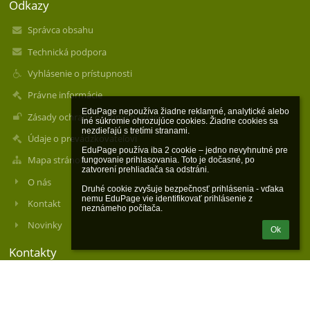
Odkazy
Správca obsahu
Technická podpora
Vyhlásenie o prístupnosti
Právne informácie
EduPage nepoužíva žiadne reklamné, analytické alebo 
Zásady ochrany osobných údajov
iné súkromie ohrozujúce cookies. Žiadne cookies sa 
nezdieľajú s tretími stranami.

Údaje o prevádzkovateľovi
EduPage používa iba 2 cookie – jedno nevyhnutné pre 
Mapa stránok
fungovanie prihlasovania. Toto je dočasné, po 
zatvorení prehliadača sa odstráni.

O nás
Druhé cookie zvyšuje bezpečnosť prihlásenia - vďaka 
nemu EduPage vie identifikovať prihlásenie z 
Kontakt
neznámeho počítača.
Novinky
Ok
Kontakty
organizačná zložka: Stredná odborná škola techniky, služieb a
obchodu - Műszaki, Szolgáltatások és Kereskedelmi
Szakközépiskola, Sv. Štefana 81, Štúrovo