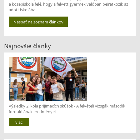
a középiskola felé, hogy a felvett gyermek valóban beiratkozik az
adott iskolába..
Naspäť na zoznam článkov
Najnovšie články
Výsledky 2. kola prijímacích skúšok - A felvételi vizsgák második
fordulójának eredményei
viac