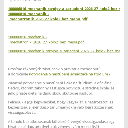
100006816_mechanik_strojov_a_zariadeni_2026_27_kolo2_bez_men
100006816_mechanik_-
_mechatronik_2026_27_kolo2_bez_mena.pdf
100006816_mechanik_-
_mechatronik_2026_27_kolo2_bez_mena.pd
f
100006816_mechanik_strojov_a_zariadeni_2026_27_kolo2_bez_mena.p
Prosíme zákonných zástupcov o prevzatie rozhodnutí
a doručenie
Potvrdenia o nastúpení uchádzača na štúdium -
Záväzné potvrdenie o nastúpení žiaka na štúdium je oficiálne
tlačivo, ktorým zákonný zástupca potvrdzuje strednej škole, že
jeho prijaté dieťa na danú školu skutočne nastúpi.
Felkérjük a jogi képviselőket, hogy vegyék át a határozatot, és
kézbesítsék a jelentkező tanulmányokra való beiratkozásának
visszaigazolását.
A tanuló beiratkozásának kötelező érvényű visszaigazolása egy
hivatalos űrlap, amellyel a törvényes gyám megerősíti