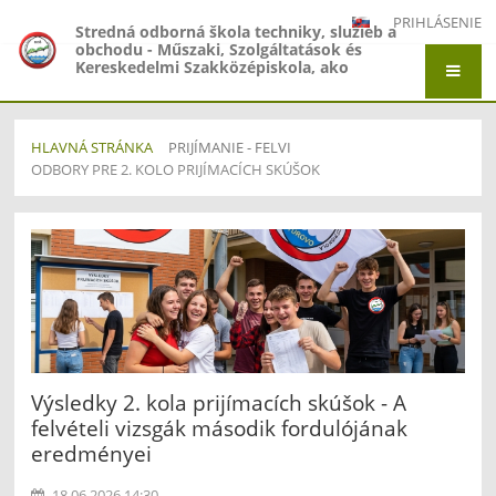
PRIHLÁSENIE
Stredná odborná škola techniky, služieb a
obchodu - Műszaki, Szolgáltatások és
Kereskedelmi Szakközépiskola, ako
organizačná zložka Gymnázium -
Gimnázium, Gymnázium Jána Amosa
Komenského - Comenius Gimnázium a
Stredná odborná škola techniky, služieb a
HLAVNÁ STRÁNKA
PRIJÍMANIE - FELVI
obchodu - Műszaki, Szolgáltatások és
ODBORY PRE 2. KOLO PRIJÍMACÍCH SKÚŠOK
Kereskedelmi Szakközépiskola, Adyho 7,
Štúrovo
Odbory
pre
2.
kolo
prijímacích
skúšok
Výsledky 2. kola prijímacích skúšok - A
felvételi vizsgák második fordulójának
eredményei
18.06.2026 14:30